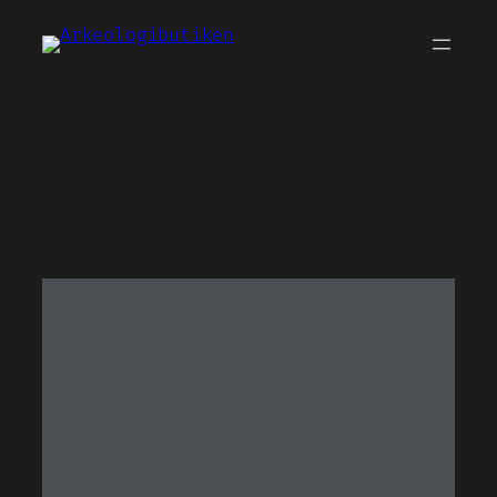
Hoppa
till
innehåll