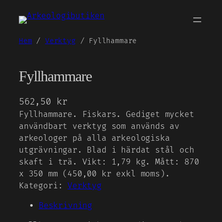
Hoppa
till
innehåll
Hem
/
Verktyg
/ Fyllhammare
Fyllhammare
562,50
kr
Fyllhammare. Fiskars. Gediget mycket
användbart verktyg som används av
arkeologer på alla arkeologiska
utgrävningar. Blad i härdat stål och
skaft i trä. Vikt: 1,79 kg. Mått: 870
x 350 mm (450,00 kr exkl moms).
Kategori:
Verktyg
Beskrivning