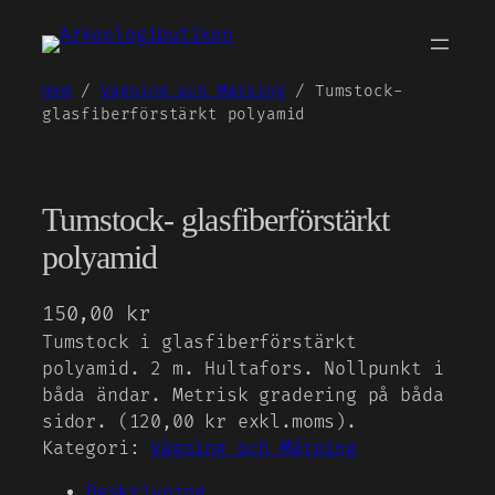
Hoppa
till
innehåll
Hem
/
Vägning och Mätning
/ Tumstock-
glasfiberförstärkt polyamid
Tumstock- glasfiberförstärkt
polyamid
150,00
kr
Tumstock i glasfiberförstärkt
polyamid. 2 m. Hultafors. Nollpunkt i
båda ändar. Metrisk gradering på båda
sidor. (120,00 kr exkl.moms).
Kategori:
Vägning och Mätning
Beskrivning