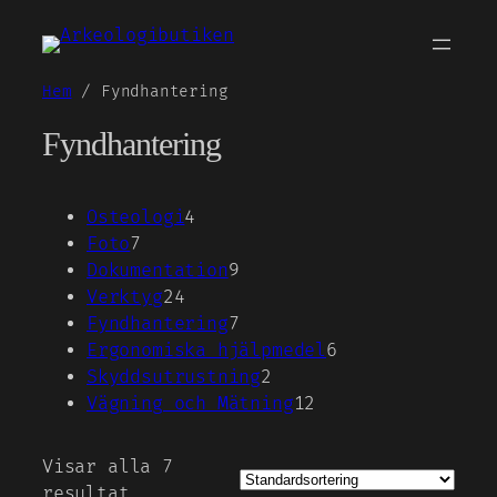
Hoppa
till
innehåll
Hem
/ Fyndhantering
Fyndhantering
4
Osteologi
4
7
produkter
Foto
7
produkter
9
Dokumentation
9
24
produkter
Verktyg
24
produkter
7
Fyndhantering
7
produkter
6
Ergonomiska hjälpmedel
6
2
produkter
Skyddsutrustning
2
produkter
12
Vägning och Mätning
12
produkter
Visar alla 7
resultat