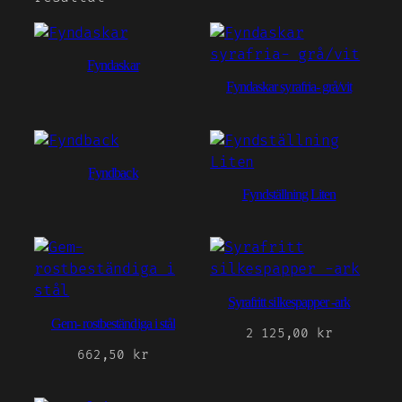
Fyndaskar
Fyndaskar syrafria- grå/vit
Fyndback
Fyndställning Liten
Syrafritt silkespapper -ark
Gem- rostbeständiga i stål
2 125,00
kr
662,50
kr